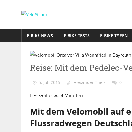
Zum
Inhalt
VeloStrom
springen
E-
Bike-
E-BIKE NEWS
E-BIKE TESTS
E-BIKE TYPEN
Online-
Magazin
E-Bike
Reise: Mit dem Pedelec-V
Typen
Reisen
5. Juli 2015
Alexander Theis
0
&
Freizeit
Lesezeit etwa
4
Minuten
Mit dem Velomobil auf e
Flussradwegen Deutschl