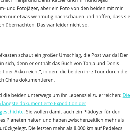
chlich Tanja und Denis Katzer und ihr Hund Ajaci!“
m- und Fotojäger, aber ein Foto von den beiden mit mir
reien nur etwas wehmütig nachschauen und hoffen, dass sie
ich übernachten. Das war leider nicht so.
fkasten schaut ein großer Umschlag, die Post war da! Der
s in sich, denn er enthält das Buch von Tanja und Denis
it der Akku reicht“, in dem die beiden ihre Tour durch die
ch China dokumentieren.
nd die beiden unterwegs um ihr Lebensziel zu erreichen:
Die
n längste dokumentierte Expedition der
geschichte.
Sie wollen damit auch ein Plädoyer für den
es Planeten halten und haben zwischenzeitlich mehr als
urückgelegt. Die letzten mehr als 8.000 km auf Pedelecs