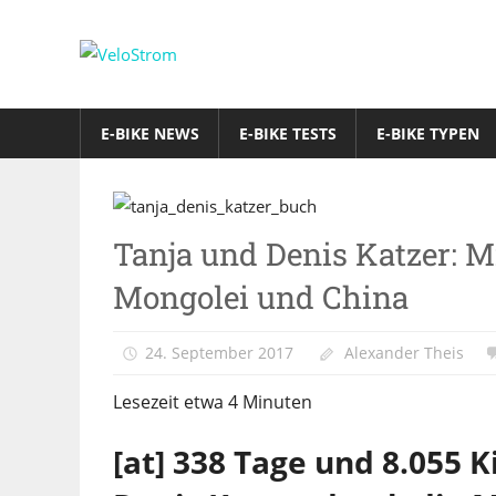
Zum
Inhalt
VeloStrom
springen
E-
Bike-
E-BIKE NEWS
E-BIKE TESTS
E-BIKE TYPEN
Online-
Magazin
Reisen
Tanja und Denis Katzer: M
&
Freizeit
Mongolei und China
24. September 2017
Alexander Theis
Lesezeit etwa
4
Minuten
[at] 338 Tage und 8.055 