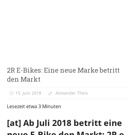
Zum
Inhalt
springen
E-
VeloStrom
Bike-
Online-
Magazin
E-
2R E-Bikes: Eine neue Marke betritt
Bike
News
den Markt
15. Juni 2018
Alexander Theis
Lesezeit etwa
3
Minuten
[at] Ab Juli 2018 betritt eine
neue E-Bike den Markt: 2R e-