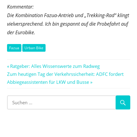
Kommentar:
Die Kombination Fazua-Antrieb und „Trekking-Rad“ klingt
vielversprechend. Ich bin gespannt auf die Probefahrt auf
der Eurobike.
Fazua
Urban Bike
Beitragsnavigation
Vorheriger
Ratgeber: Alles Wissenswerte zum Radweg
Nächster
Beitrag:
Zum heutigen Tag der Verkehrssicherheit: ADFC fordert
Beitrag:
Abbiegeassistenten für LKW und Busse