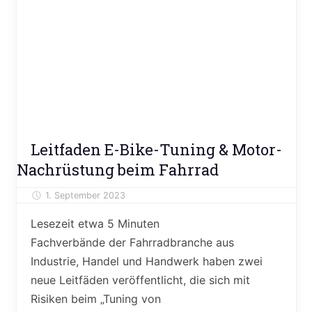
E-
Leitfaden E-Bike-Tuning & Motor-
Bike
Nachrüstung beim Fahrrad
News
Ratgeber
1. September 2023
Alexander Theis
Lesezeit etwa
5
Minuten
Fachverbände der Fahrradbranche aus
Industrie, Handel und Handwerk haben zwei
neue Leitfäden veröffentlicht, die sich mit
Risiken beim „Tuning von