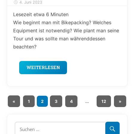
4. Juni 2023
Alexander Theis
Lesezeit etwa
6
Minuten
Wie beginnt man mit Bikepacking? Welches
Equipment ist notwendig? Wie plant man seine
Tour und was sollte man währenddessen
beachten?
WEITERLESEN
Seitennummerierung
Vorherige
…
Nächst
«
1
2
3
4
12
»
Beiträge
Beiträg
der
Beiträge