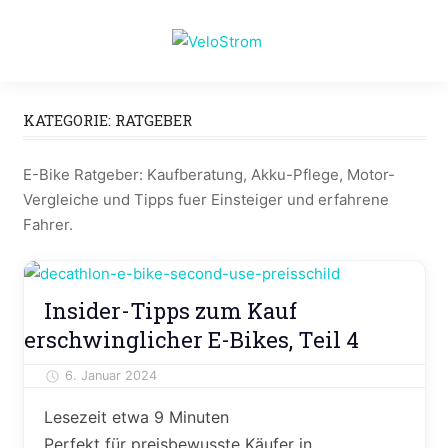
Zum
Inhalt
VeloStrom
springen
E-
Bike-
KATEGORIE:
RATGEBER
Online-
Magazin
E-Bike Ratgeber: Kaufberatung, Akku-Pflege, Motor-
Vergleiche und Tipps fuer Einsteiger und erfahrene
Fahrer.
E-
Insider-Tipps zum Kauf
Bike
erschwinglicher E-Bikes, Teil 4
News
Ratgeber
6. Januar 2024
Alexander Theis
Lesezeit etwa
9
Minuten
Perfekt für preisbewusste Käufer in