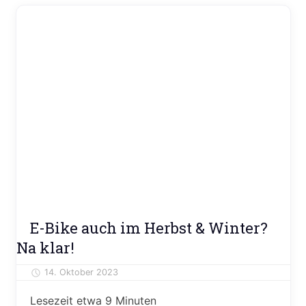
Ratgeber
E-Bike auch im Herbst & Winter?
Reisen
Na klar!
&
Freizeit
14. Oktober 2023
Alexander Theis
Lesezeit etwa
9
Minuten