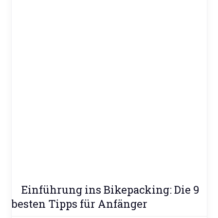
Ratgeber
Einführung ins Bikepacking: Die 9
Reisen
besten Tipps für Anfänger
&
Freizeit