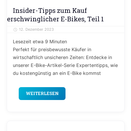
E-
Insider-Tipps zum Kauf
Bike
erschwinglicher E-Bikes, Teil 1
News
Ratgeber
12. Dezember 2023
Alexander Theis
Lesezeit etwa
9
Minuten
Perfekt für preisbewusste Käufer in
wirtschaftlich unsicheren Zeiten: Entdecke in
unserer E-Bike-Artikel-Serie Expertentipps, wie
du kostengünstig an ein E-Bike kommst
WEITERLESEN