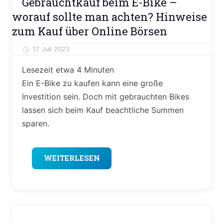
Gebrauchtkauf beim E-Bike –
Reisen
worauf sollte man achten? Hinweise
&
zum Kauf über Online Börsen
Freizeit
17. Juli 2023
Alexander Theis
Lesezeit etwa
4
Minuten
Ein E-Bike zu kaufen kann eine große
Investition sein. Doch mit gebrauchten Bikes
lassen sich beim Kauf beachtliche Summen
sparen.
WEITERLESEN