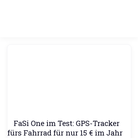
Zum
Inhalt
springen
E-
VeloStrom
Bike-
Online-
Magazin
E-
FaSi One im Test: GPS-Tracker
Bike
fürs Fahrrad für nur 15 € im Jahr
Tests