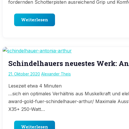
fordernden Schotterpisten ausreichend Grip und Komf
Weiterlesen
E-
Schindelhauers neuestes Werk: An
Bike
News
21. Oktober 2020
Alexander Theis
Lesezeit etwa
4
Minuten
…sich ein optimales Verhältnis aus Muskelkraft und el
award-gold-fuer-schindelhauer-arthur/ Maximale Aussta
X35+ 250-Watt…
Weiterlesen