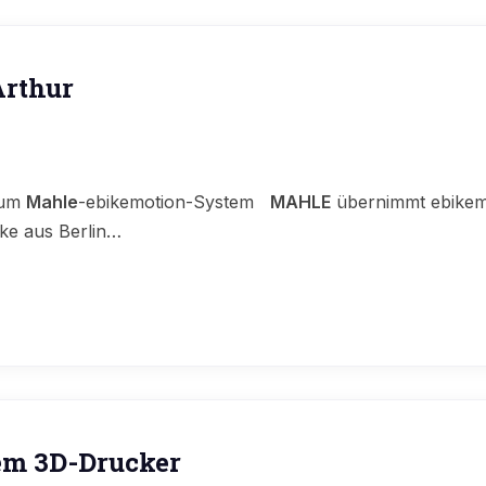
Arthur
zum
Mahle
-ebikemotion-System
MAHLE
übernimmt ebikemo
ke aus Berlin…
dem 3D-Drucker