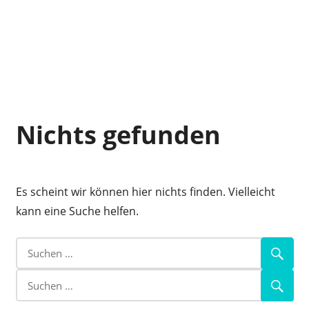
Zum
Inhalt
springen
E-
VeloStrom
Bike-
Online-
Nichts gefunden
Magazin
Es scheint wir können hier nichts finden. Vielleicht
kann eine Suche helfen.