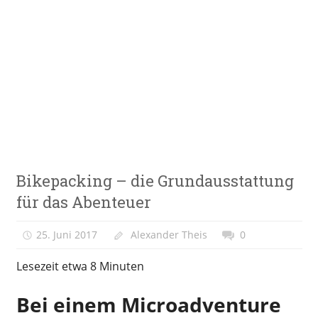
Zum
Inhalt
springen
E-
VeloStrom
Bike-
Online-
Magazin
Reisen
Bikepacking – die Grundausstattung
&
Freizeit
für das Abenteuer
25. Juni 2017
Alexander Theis
0
Lesezeit etwa
8
Minuten
Bei einem Microadventure