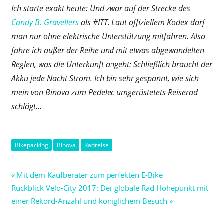
Ich starte exakt heute: Und zwar auf der Strecke des
Candy B. Gravellers
als #ITT.
Laut offiziellem Kodex darf
man nur ohne elektrische Unterstützung mitfahren. Also
fahre ich außer der Reihe und mit etwas abgewandelten
Reglen, was die Unterkunft angeht: Schließlich braucht der
Akku jede Nacht Strom. Ich bin sehr gespannt, wie sich
mein von Binova zum Pedelec umgerüstetets Reiserad
schlägt…
Bikepacking
Binova
Radreise
Beitragsnavigation
Vorheriger
Mit dem Kaufberater zum perfekten E-Bike
Nächster
Beitrag:
Rückblick Velo-City 2017: Der globale Rad Höhepunkt mit
Beitrag:
einer Rekord-Anzahl und königlichem Besuch