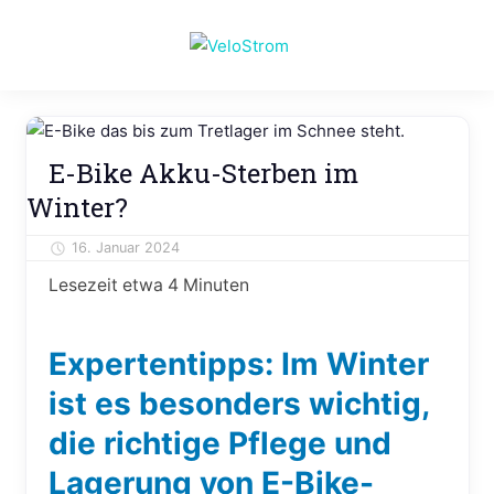
Zum
Inhalt
VeloStrom
springen
E-
Bike-
Online-
Reisen
Magazin
E-Bike Akku-Sterben im
&
Winter?
Freizeit
16. Januar 2024
Alexander Theis
Lesezeit etwa
4
Minuten
Expertentipps:
Im Winter
ist es besonders wichtig,
die richtige Pflege und
Lagerung von E-Bike-