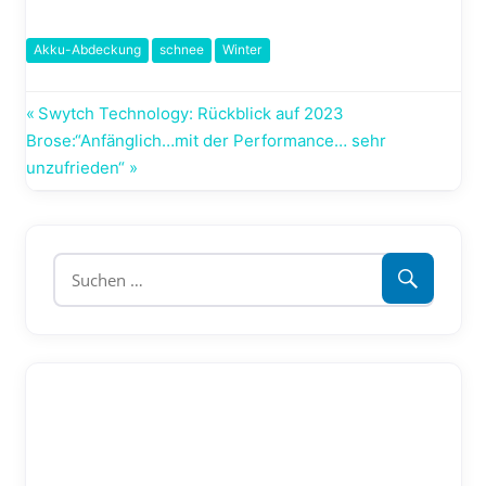
Akku-Abdeckung
schnee
Winter
Beitragsnavigation
Vorheriger
Swytch Technology: Rückblick auf 2023
Nächster
Beitrag:
Brose:“Anfänglich…mit der Performance… sehr
Beitrag:
unzufrieden“