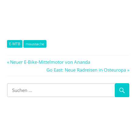
E-MTB
moustache
Beitragsnavigation
Vorheriger
Neuer E-Bike-Mittelmotor von Ananda
Beitrag:
Nächster
Go East: Neue Radreisen in Osteuropa
Beitrag: