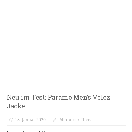
Zum
Inhalt
springen
E-
VeloStrom
Bike-
Online-
Magazin
Zubehör
Neu im Test: Paramo Men’s Velez
Jacke
18. Januar 2020
Alexander Theis