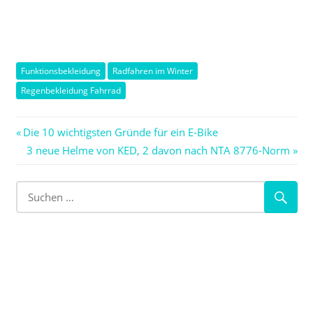
Funktionsbekleidung
Radfahren im Winter
Regenbekleidung Fahrrad
Beitragsnavigation
Vorheriger
Die 10 wichtigsten Gründe für ein E-Bike
Beitrag:
Nächster
3 neue Helme von KED, 2 davon nach NTA 8776-Norm
Beitrag: