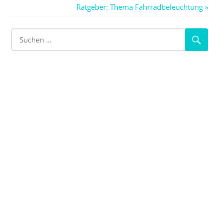
Nächster
Ratgeber: Thema Fahrradbeleuchtung
Beitrag: