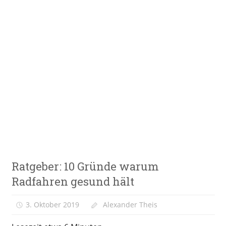
Zum
Inhalt
springen
E-
VeloStrom
Bike-
Online-
Magazin
Ratgeber
Ratgeber: 10 Gründe warum
Radfahren gesund hält
3. Oktober 2019
Alexander Theis