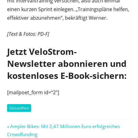
mit Intervalltraining versuchen, also auch einmal
einen kurzen Sprint einlegen. „Trainingspläne helfen,
effektiver abzunehmen“, bekräftigt Werner.
[Text & Fotos: PD-F]
Jetzt VeloStrom-
Newsletter abonnieren und
kostenloses E-Book-sichern:
[mailpoet_form id=“2″]
Gesundheit
Beitragsnavigation
Vorheriger
Ampler Bikes: Mit 2,47 Millionen Euro erfolgreiches
Beitrag:
Crowdfunding