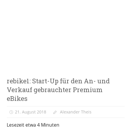
Zum
Inhalt
springen
E-
VeloStrom
Bike-
Online-
Magazin
E-
rebike1: Start-Up für den An- und
Bike
News
Verkauf gebrauchter Premium
eBikes
21. August 2018
Alexander Theis
Lesezeit etwa
4
Minuten