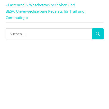
Beitragsnavigation
Vorheriger
Lastenrad & Wäschetrockner? Aber klar!
Nächster
Beitrag:
BESV: Unverwechselbare Pedelecs für Trail und
Beitrag:
Commuting