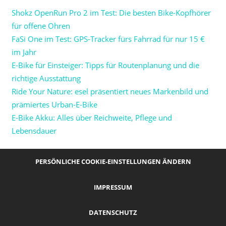
Shokz OpenRun Pro 2 im Test: Die besten Bike-Kopfhörer
für offene Ohren
FaSi One im Test: GPS-Tracker fürs Fahrrad für nur 15 €
im Jahr
E-Bike für Einsteiger: Tipps für Routenplanung und die
richtige Ausstattung
Ride Your Nature: esel präsentiert neues Markenbild und
prämiertes Urban-E-Bike
E-Bike Akku: Alles über Reichweite, Pflege und
Lebensdauer
PERSÖNLICHE COOKIE-EINSTELLUNGEN ÄNDERN
IMPRESSUM
DATENSCHUTZ