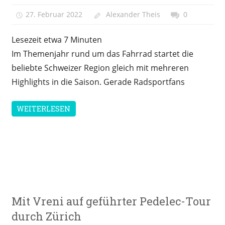
27. Februar 2022
Alexander Theis
0
Lesezeit etwa
7
Minuten
Im Themenjahr rund um das Fahrrad startet die
beliebte Schweizer Region gleich mit mehreren
Highlights in die Saison. Gerade Radsportfans
WEITERLESEN
Reisen
Mit Vreni auf geführter Pedelec-Tour
&
Freizeit
durch Zürich