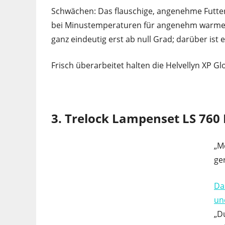
Schwächen: Das flauschige, angenehme Futte
bei Minustemperaturen für angenehm warme F
ganz eindeutig erst ab null Grad; darüber ist e
Frisch überarbeitet halten die Helvellyn XP G
3. Trelock Lampenset LS 760
„M
ge
Da
un
„D