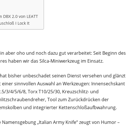
m DBX 2.0 von LEATT
schloß I Lock It
ein aber oho und noch dazu gut verarbeitet: Seit Beginn des
hres haben wir das Silca-Miniwerkzeug im Einsatz.
 hat bisher unbeschadet seinen Dienst versehen und glänzt
t einer sinnvollen Auswahl an Werkzeugen:
Innensechskant
2.5/3/4/5/6/8, Torx T10/25/30, Kreuzschlitz- und
hlitzschraubendreher, Tool zum Zurückdrücken der
emskolben und integrierter Kettenschloßaufbwahrung.
e Namensgebung „Italian Army Knife“ zeugt von Humor –