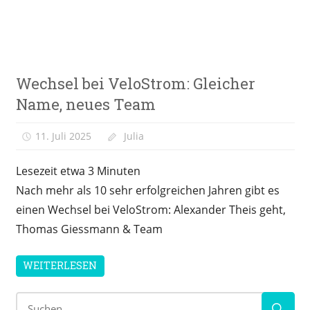
Editorial
Wechsel bei VeloStrom: Gleicher
Meinung
Name, neues Team
&
Kolumne
11. Juli 2025
Julia
Lesezeit etwa
3
Minuten
Nach mehr als 10 sehr erfolgreichen Jahren gibt es
einen Wechsel bei VeloStrom: Alexander Theis geht,
Thomas Giessmann & Team
WEITERLESEN