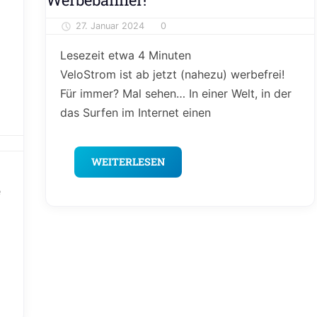
&
Kolumne
27. Januar 2024
0
Alexander Theis
Lesezeit etwa
4
Minuten
VeloStrom ist ab jetzt (nahezu) werbefrei!
Für immer? Mal sehen… In einer Welt, in der
das Surfen im Internet einen
WEITERLESEN
e