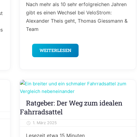
Nach mehr als 10 sehr erfolgreichen Jahren
gibt es einen Wechsel bei VeloStrom:
st
Alexander Theis geht, Thomas Giessmann &
Team
es
WEITERLESEN
Editorial
Ratgeber: Der Weg zum idealen
Meinung
Fahrradsattel
&
Kolumne
1. März 2025
Alexander Theis
Ratgeber
Lesezeit etwa
15
Minuten