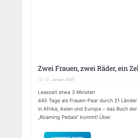
Meinung
Zwei Frauen, zwei Räder, ein Ze
&
Kolumne
12. Januar 2025
Alexander Theis
Reisen
Lesezeit etwa
3
Minuten
&
Freizeit
445 Tage als Frauen-Paar durch 21 Länder
in Afrika, Asien und Europa – das Buch der
„Roaming Pedals“ kommt! Über