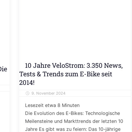
Editorial
10 Jahre VeloStrom: 3.350 News,
Die
Meinung
Tests & Trends zum E-Bike seit
&
2014!
Kolumne
9. November 2024
Alexander Theis
Lesezeit etwa
8
Minuten
Die Evolution des E-Bikes: Technologische
Meilensteine und Markttrends der letzten 10
Jahre Es gibt was zu feiern: Das 10-jährige