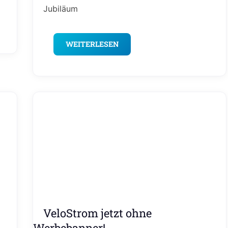
Jubiläum
WEITERLESEN
Editorial
VeloStrom jetzt ohne
Meinung
Werbebanner!