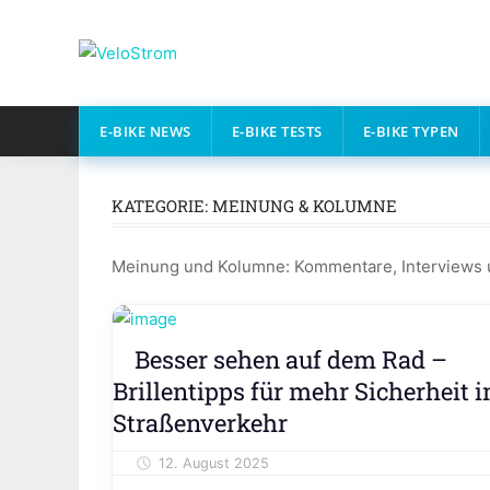
Zum
Inhalt
VeloStrom
springen
E-
Bike-
E-BIKE NEWS
E-BIKE TESTS
E-BIKE TYPEN
Online-
Magazin
KATEGORIE:
MEINUNG & KOLUMNE
Meinung und Kolumne: Kommentare, Interviews 
Editorial
Besser sehen auf dem Rad –
Meinung
Brillentipps für mehr Sicherheit 
&
Straßenverkehr
Kolumne
12. August 2025
AlexTestel