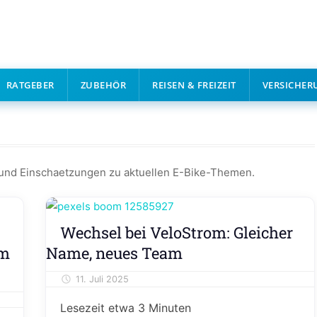
RATGEBER
ZUBEHÖR
REISEN & FREIZEIT
VERSICHER
und Einschaetzungen zu aktuellen E-Bike-Themen.
Editorial
Wechsel bei VeloStrom: Gleicher
Meinung
im
Name, neues Team
&
Kolumne
11. Juli 2025
Julia
Lesezeit etwa
3
Minuten