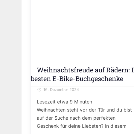
Meinung
Weihnachtsfreude auf Rädern: 
&
besten E-Bike-Buchgeschenke
Kolumne
Reisen
16. Dezember 2024
Alexander Theis
&
Freizeit
Lesezeit etwa
9
Minuten
Weihnachten steht vor der Tür und du bist
auf der Suche nach dem perfekten
Geschenk für deine Liebsten? In diesem