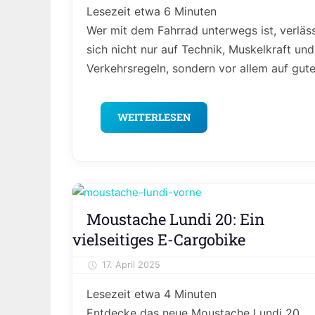
Lesezeit etwa
6
Minuten
Wer mit dem Fahrrad unterwegs ist, verläs
sich nicht nur auf Technik, Muskelkraft und
Verkehrsregeln, sondern vor allem auf gut
WEITERLESEN
Editorial
Moustache Lundi 20: Ein
Meinung
vielseitiges E-Cargobike
&
Kolumne
17. April 2025
Alexander Theis
Lesezeit etwa
4
Minuten
Entdecke das neue Moustache Lundi 20