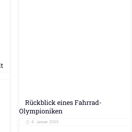
lt
Meinung
Rückblick eines Fahrrad-
&
Olympioniken
Kolumne
6. Januar 2025
Alexander Theis