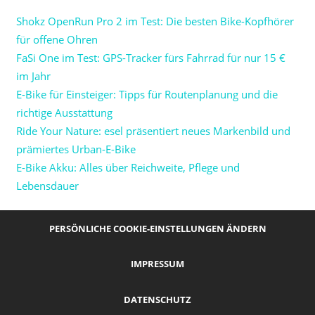
Shokz OpenRun Pro 2 im Test: Die besten Bike-Kopfhörer
für offene Ohren
FaSi One im Test: GPS-Tracker fürs Fahrrad für nur 15 €
im Jahr
E-Bike für Einsteiger: Tipps für Routenplanung und die
richtige Ausstattung
Ride Your Nature: esel präsentiert neues Markenbild und
prämiertes Urban-E-Bike
E-Bike Akku: Alles über Reichweite, Pflege und
Lebensdauer
PERSÖNLICHE COOKIE-EINSTELLUNGEN ÄNDERN
IMPRESSUM
DATENSCHUTZ