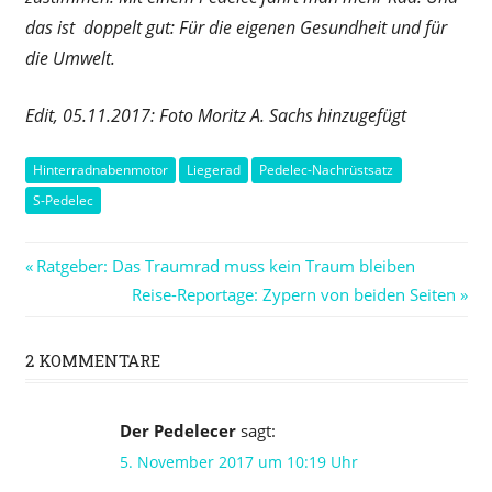
das ist doppelt gut: Für die eigenen Gesundheit und für
die Umwelt.
Edit, 05.11.2017: Foto Moritz A. Sachs hinzugefügt
Hinterradnabenmotor
Liegerad
Pedelec-Nachrüstsatz
S-Pedelec
Beitragsnavigation
Vorheriger
Ratgeber: Das Traumrad muss kein Traum bleiben
Beitrag:
Nächster
Reise-Reportage: Zypern von beiden Seiten
Beitrag:
2 KOMMENTARE
Der Pedelecer
sagt:
5. November 2017 um 10:19 Uhr