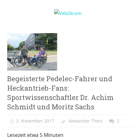
Zum
VeloStrom
Inhalt
springen
E-
Bike-
Online-
Magazin
E-
Begeisterte Pedelec-Fahrer und
Bike
News
Heckantrieb-Fans:
Sportwissenschaftler Dr. Achim
Schmidt und Moritz Sachs
3. November 2017
Alexander Theis
2
Lesezeit etwa
5
Minuten