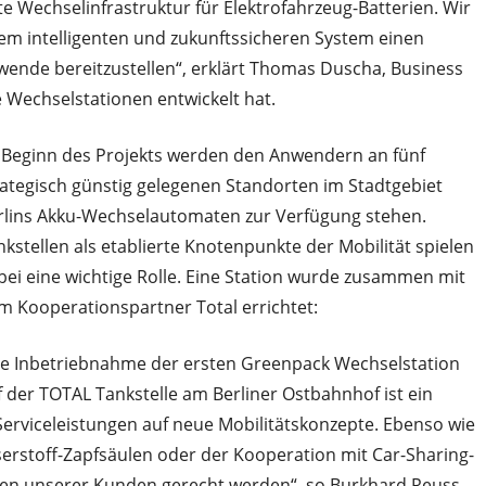
te Wechselinfrastruktur für Elektrofahrzeug-Batterien. Wir
sem intelligenten und zukunftssicheren System einen
ewende bereitzustellen“, erklärt Thomas Duscha, Business
Wechselstationen entwickelt hat.
 Beginn des Projekts werden den Anwendern an fünf
rategisch günstig gelegenen Standorten im Stadtgebiet
rlins Akku-Wechselautomaten zur Verfügung stehen.
nkstellen als etablierte Knotenpunkte der Mobilität spielen
bei eine wichtige Rolle. Eine Station wurde zusammen mit
m Kooperationspartner Total errichtet:
ie Inbetriebnahme der ersten Greenpack Wechselstation
f der TOTAL Tankstelle am Berliner Ostbahnhof ist ein
 Serviceleistungen auf neue Mobilitätskonzepte. Ebenso wie
rstoff-Zapfsäulen oder der Kooperation mit Car-Sharing-
gen unserer Kunden gerecht werden“, so Burkhard Reuss,