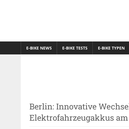
Zum
Inhalt
springen
E-
Bike-
E-BIKE NEWS
E-BIKE TESTS
E-BIKE TYPEN
Online-
Magazin
Infrastruktur
Berlin: Innovative Wechse
Elektrofahrzeugakkus am