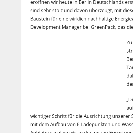
eröffnen wir heute in Berlin Deutschlands ers
sind sehr stolz und davon überzeugt, mit die
Baustein für eine wirklich nachhaltige Energi
Development Manager bei GreenPack, das die 
Zu
st
Be
Ta
da
de
„D
au
wichtiger Schritt für die Ausrichtung unserer
mit dem Aufbau von E-Ladepunkten und Wasse
Anbietern wollen wir so den neuen Erwartun