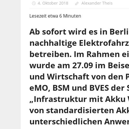
4. Oktober 2018
Alexander Theis
Lesezeit etwa
6
Minuten
Ab sofort wird es in Berl
nachhaltige Elektrofahrz
betreiben. Im Rahmen e
wurde am 27.09 im Beisei
und Wirtschaft von den 
eMO, BSM und BVES der S
„Infrastruktur mit Akku
von standardisierten A
unterschiedlichen Anwe