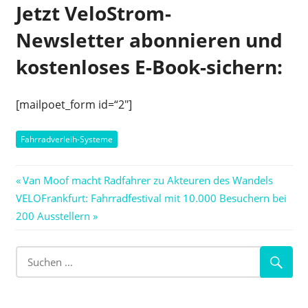
Jetzt VeloStrom-
Newsletter abonnieren und
kostenloses E-Book-sichern:
[mailpoet_form id=“2″]
Fahrradverleih-Systeme
Beitragsnavigation
Vorheriger
Van Moof macht Radfahrer zu Akteuren des Wandels
Nächster
Beitrag:
VELOFrankfurt: Fahrradfestival mit 10.000 Besuchern bei
Beitrag:
200 Ausstellern