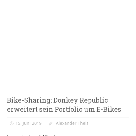
Zum
Inhalt
springen
E-
VeloStrom
Bike-
Online-
Magazin
E-
Bike-Sharing: Donkey Republic
Bike
News
erweitert sein Portfolio um E-Bikes
Infrastruktur
15. Juni 2019
Alexander Theis