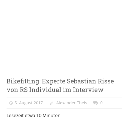
Zum
Inhalt
springen
E-
VeloStrom
Bike-
Online-
Magazin
Meinung
Bikefitting: Experte Sebastian Risse
&
Kolumne
von RS Individual im Interview
5. August 2017
Alexander Theis
0
Lesezeit etwa
10
Minuten