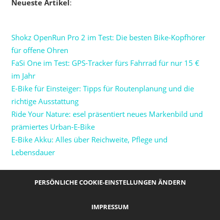
Neueste Artikel
:
Shokz OpenRun Pro 2 im Test: Die besten Bike-Kopfhörer
für offene Ohren
FaSi One im Test: GPS-Tracker fürs Fahrrad für nur 15 €
im Jahr
E-Bike für Einsteiger: Tipps für Routenplanung und die
richtige Ausstattung
Ride Your Nature: esel präsentiert neues Markenbild und
prämiertes Urban-E-Bike
E-Bike Akku: Alles über Reichweite, Pflege und
Lebensdauer
PERSÖNLICHE COOKIE-EINSTELLUNGEN ÄNDERN
IMPRESSUM