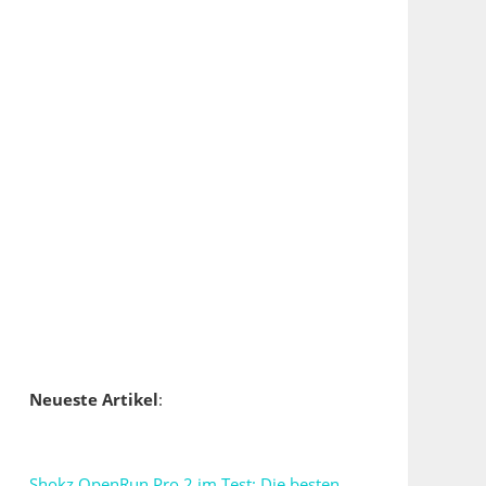
Neueste Artikel
:
Shokz OpenRun Pro 2 im Test: Die besten