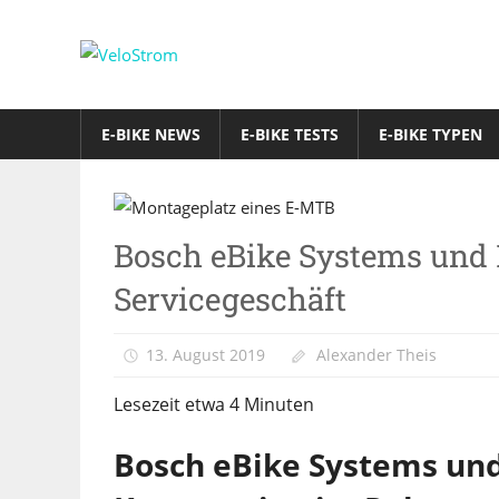
Zum
Inhalt
VeloStrom
springen
E-
Bike-
E-BIKE NEWS
E-BIKE TESTS
E-BIKE TYPEN
Online-
Magazin
E-
Bosch eBike Systems und 
Bike
News
Servicegeschäft
13. August 2019
Alexander Theis
Lesezeit etwa
4
Minuten
Bosch eBike Systems un