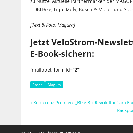
zu Nutze. Aktuelle Partnermarken der MAGURA
COBI.Bike, Liqui Moly, Busch & Müller und Su
[Text & Foto: Magura]
Jetzt VeloStrom-Newslet
E-Book-sichern:
[mailpoet_form id=“2″]
Bosch
Magura
Beitragsnavigation
Vorheriger
Konferenz-Premiere „Bike Biz Revolution“ am Eur
Beitrag:
Nächste
Radspor
Beitrag:
© 2014-2025 by
VeloStrom.de