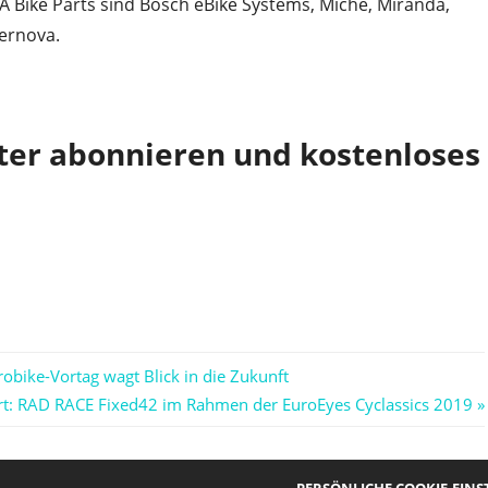
 Bike Parts sind Bosch eBike Systems, Miche, Miranda,
pernova.
ter abonnieren und kostenloses
obike-Vortag wagt Blick in die Zukunft
r
t: RAD RACE Fixed42 im Rahmen der EuroEyes Cyclassics 2019
PERSÖNLICHE COOKIE-EIN