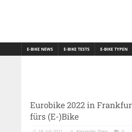
Zum
Inhalt
springen
E-
Bike-
E-BIKE NEWS
E-BIKE TESTS
E-BIKE TYPEN
Online-
Magazin
Messen &
Eurobike 2022 in Frankfur
Veranstaltungen
fürs (E-)Bike
18. Juli 2022
Alexander Theis
0