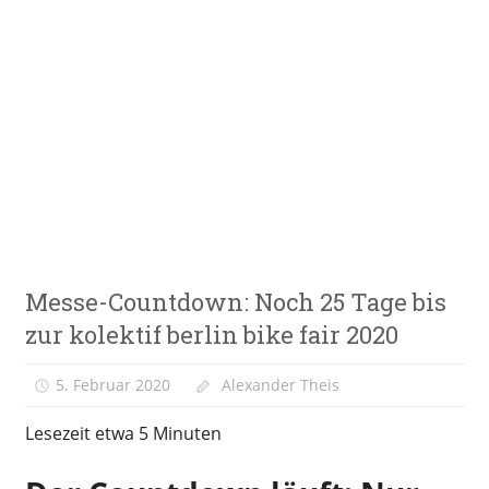
Zum
Inhalt
springen
E-
VeloStrom
Bike-
Online-
Magazin
Messen &
Messe-Countdown: Noch 25 Tage bis
Veranstaltungen
zur kolektif berlin bike fair 2020
5. Februar 2020
Alexander Theis
Lesezeit etwa
5
Minuten