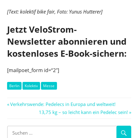
[Text: kolektif bike fair, Foto:
Yunus Hutterer
]
Jetzt VeloStrom-
Newsletter abonnieren und
kostenloses E-Book-sichern:
[mailpoet_form id=“2″]
Berlin
Kolektiv
Messe
Beitragsnavigation
Vorheriger
Verkehrswende: Pedelecs in Europa und weltweit!
Beitrag:
Nächster
13,75 kg – so leicht kann ein Pedelec sein!
Beitrag: