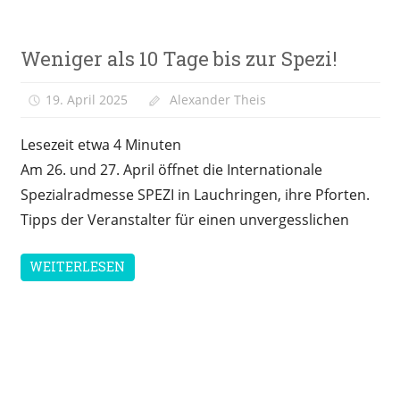
Messen &
Weniger als 10 Tage bis zur Spezi!
Veranstaltungen
19. April 2025
Alexander Theis
Lesezeit etwa
4
Minuten
Am 26. und 27. April öffnet die Internationale
Spezialradmesse SPEZI in Lauchringen, ihre Pforten.
Tipps der Veranstalter für einen unvergesslichen
WEITERLESEN