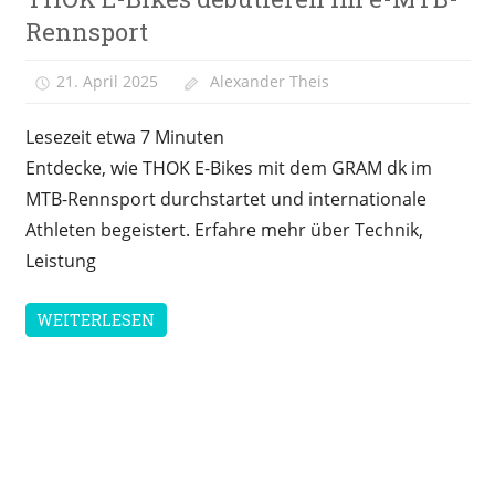
Bike
News
Rennsport
E-Bike
21. April 2025
Alexander Theis
Typen
Lesezeit etwa
7
Minuten
Entdecke, wie THOK E-Bikes mit dem GRAM dk im
MTB-Rennsport durchstartet und internationale
Athleten begeistert. Erfahre mehr über Technik,
Leistung
WEITERLESEN