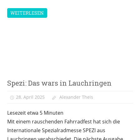
WEITERLESEN
Messen &
Spezi: Das wars in Lauchringen
Veranstaltungen
28. April 2025
Alexander Theis
Lesezeit etwa
5
Minuten
Mit einem rauschenden Fahrradfest hat sich die
Internationale Spezialradmesse SPEZI aus
Lauchringen verabschiedet. Die nächste Ausgabe