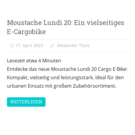
Editorial
Moustache Lundi 20: Ein vielseitiges
Meinung
E-Cargobike
&
Kolumne
17. April 2025
Alexander Theis
Lesezeit etwa
4
Minuten
Entdecke das neue Moustache Lundi 20 Cargo E-Bike:
Kompakt, vielseitig und leistungsstark. Ideal für den
urbanen Einsatz mit großem Zubehörsortiment.
WEITERLESEN