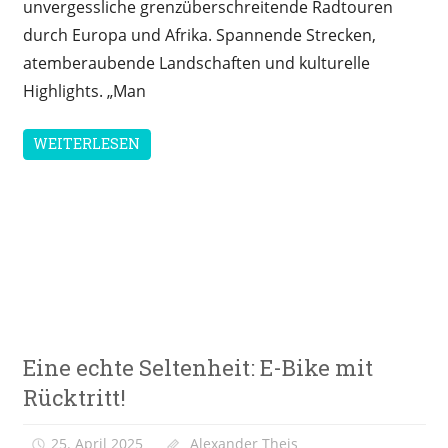
unvergessliche grenzüberschreitende Radtouren
durch Europa und Afrika. Spannende Strecken,
atemberaubende Landschaften und kulturelle
Highlights. „Man
WEITERLESEN
E-
Eine echte Seltenheit: E-Bike mit
Bike
News
Rücktritt!
25. April 2025
Alexander Theis