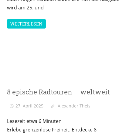
wird am 25. und
WEITERLESEN
Reisen
8 epische Radtouren – weltweit
&
Freizeit
27. April 2025
Alexander Theis
Lesezeit etwa
6
Minuten
Erlebe grenzenlose Freiheit: Entdecke 8