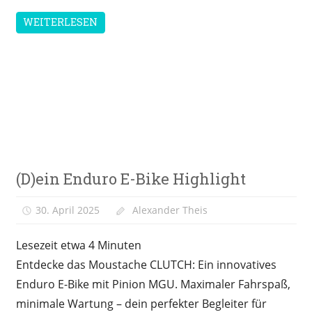
WEITERLESEN
E-
(D)ein Enduro E-Bike Highlight
Bike
News
30. April 2025
Alexander Theis
Lesezeit etwa
4
Minuten
Entdecke das Moustache CLUTCH: Ein innovatives
Enduro E-Bike mit Pinion MGU. Maximaler Fahrspaß,
minimale Wartung – dein perfekter Begleiter für