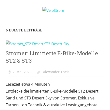
Zum
VeloStrom
Inhalt
springen
E-
Bike-
NEUESTE BEITRÄGE
Online-
Magazin
E-
Stromer: Limitierte E-Bike-Modelle
Bike
News
ST2 & ST3
2. Mai 2025
Alexander Theis
Lesezeit etwa
4
Minuten
Entdecke die limitierten E-Bike-Modelle ST2 Desert
Sand und ST3 Desert Sky von Stromer. Exklusive
Farben, top Technik & attraktive Leasingangebote