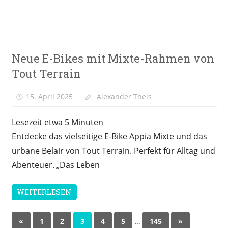
E-
Neue E-Bikes mit Mixte-Rahmen von
Bike
News
Tout Terrain
15. April 2025
Alexander Theis
Lesezeit etwa
5
Minuten
Entdecke das vielseitige E-Bike Appia Mixte und das
urbane Belair von Tout Terrain. Perfekt für Alltag und
Abenteuer. „Das Leben
WEITERLESEN
Seitennummerierung
Vorherige
…
Nächste
«
1
2
3
4
5
145
»