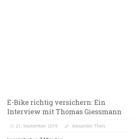
Zum
Inhalt
springen
E-
VeloStrom
Bike-
Online-
Magazin
E-Bike
E-Bike richtig versichern: Ein
Versicherung
Interview mit Thomas Giessmann
Meinung
&
21. September 2019
Alexander Theis
Kolumne
Ratgeber