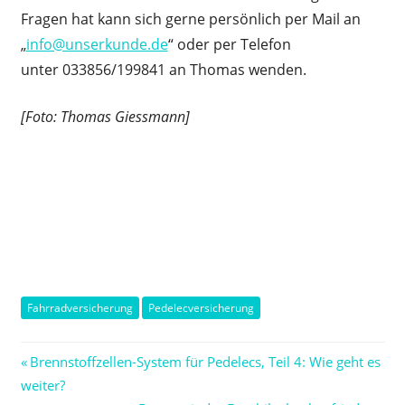
Fragen hat kann sich gerne persönlich per Mail an
„
info@unserkunde.de
“ oder per Telefon
unter 033856/199841 an Thomas wenden.
[Foto: Thomas Giessmann]
Fahrradversicherung
Pedelecversicherung
Beitragsnavigation
Vorheriger
Brennstoffzellen-System für Pedelecs, Teil 4: Wie geht es
Beitrag:
weiter?