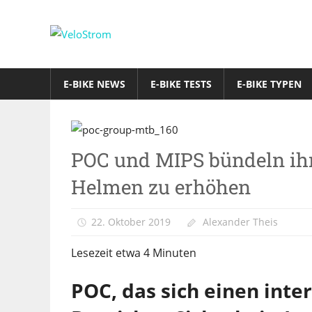
Zum
Inhalt
VeloStrom
springen
E-
Bike-
E-BIKE NEWS
E-BIKE TESTS
E-BIKE TYPEN
Online-
Magazin
E-
POC und MIPS bündeln ihre
Bike
News
Helmen zu erhöhen
22. Oktober 2019
Alexander Theis
Lesezeit etwa
4
Minuten
POC, das sich einen inte