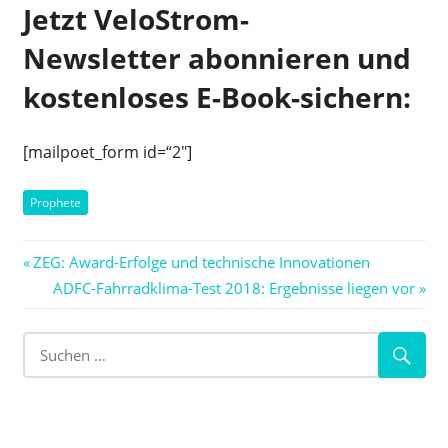
Jetzt VeloStrom-
Newsletter abonnieren und
kostenloses E-Book-sichern:
[mailpoet_form id=“2″]
Prophete
Beitragsnavigation
Vorheriger
ZEG: Award-Erfolge und technische Innovationen
Beitrag:
Nächster
ADFC-Fahrradklima-Test 2018: Ergebnisse liegen vor
Beitrag: