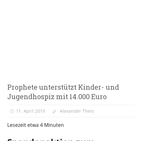
Zum
Inhalt
springen
E-
VeloStrom
Bike-
Online-
Magazin
E-
Prophete unterstützt Kinder- und
Bike
News
Jugendhospiz mit 14.000 Euro
11. April 2019
Alexander Theis
Lesezeit etwa
4
Minuten