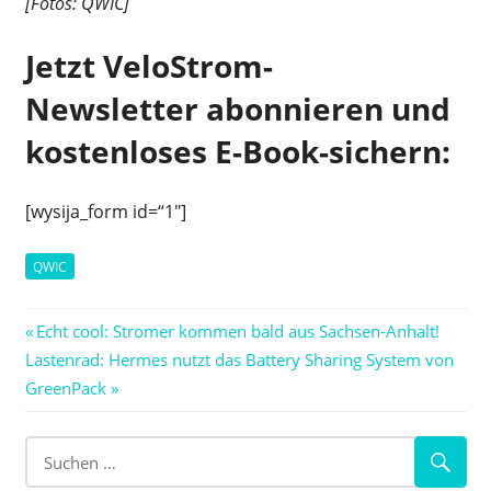
[Fotos: QWIC]
Jetzt VeloStrom-
Newsletter abonnieren und
kostenloses E-Book-sichern:
[wysija_form id=“1″]
QWIC
Beitragsnavigation
Vorheriger
Echt cool: Stromer kommen bald aus Sachsen-Anhalt!
Nächster
Beitrag:
Lastenrad: Hermes nutzt das Battery Sharing System von
Beitrag:
GreenPack