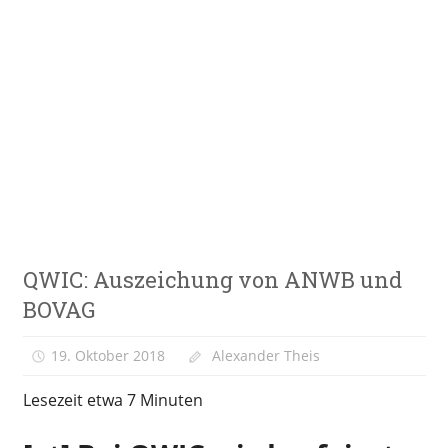
Zum
Inhalt
springen
E-
VeloStrom
Bike-
Online-
Magazin
E-
QWIC: Auszeichung von ANWB und
Bike
News
BOVAG
19. Oktober 2018
Alexander Theis
Lesezeit etwa
7
Minuten