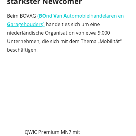
stärkster Newcomer
Beim BOVAG
(
BO
nd
V
an
A
utomobielhandelaren en
G
aragehouders)
handelt es sich um eine
niederländische Organisation von etwa 9.000
Unternehmen, die sich mit dem Thema „Mobilität“
beschäftigen.
QWIC Premium MN7 mit