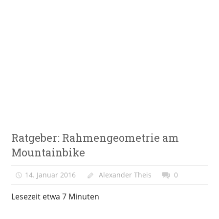
Zum
Inhalt
springen
E-
VeloStrom
Bike-
Online-
Magazin
Ratgeber
Ratgeber: Rahmengeometrie am
Mountainbike
14. Januar 2016
Alexander Theis
0
Lesezeit etwa
7
Minuten