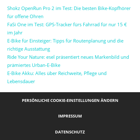
Shokz OpenRun Pro 2 im Test: Die besten Bike-Kopfhörer
für offene Ohren
FaSi One im Test: GPS-Tracker fürs Fahrrad für nur 15 €
im Jahr
E-Bike für Einsteiger: Tipps für Routenplanung und die
richtige Ausstattung
Ride Your Nature: esel präsentiert neues Markenbild und
prämiertes Urban-E-Bike
E-Bike Akku: Alles über Reichweite, Pflege und
Lebensdauer
PERSÖNLICHE COOKIE-EINSTELLUNGEN ÄNDERN
IMPRESSUM
DATENSCHUTZ