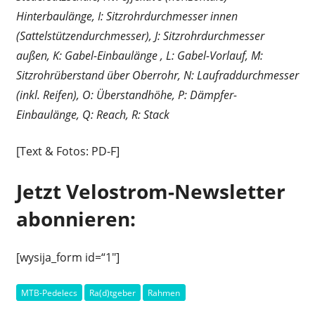
Hinterbaulänge, I: Sitzrohrdurchmesser innen
(Sattelstützendurchmesser), J: Sitzrohrdurchmesser
außen, K: Gabel-Einbaulänge , L: Gabel-Vorlauf, M:
Sitzrohrüberstand über Oberrohr, N: Laufraddurchmesser
(inkl. Reifen), O: Überstandhöhe, P: Dämpfer-
Einbaulänge, Q: Reach, R: Stack
[Text & Fotos: PD-F]
Jetzt Velostrom-Newsletter
abonnieren:
[wysija_form id=“1″]
MTB-Pedelecs
Ra(d)tgeber
Rahmen