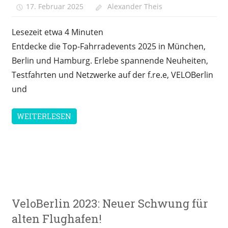
17. Februar 2025
Alexander Theis
Freizeit
Lesezeit etwa
4
Minuten
Entdecke die Top-Fahrradevents 2025 in München,
Berlin und Hamburg. Erlebe spannende Neuheiten,
Testfahrten und Netzwerke auf der f.re.e, VELOBerlin
und
WEITERLESEN
Messen &
VeloBerlin 2023: Neuer Schwung für
Veranstaltungen
alten Flughafen!