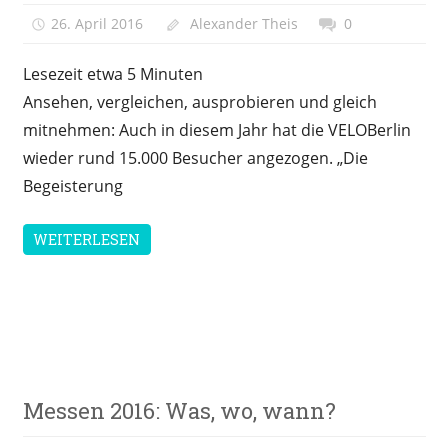
26. April 2016
Alexander Theis
0
Lesezeit etwa
5
Minuten
Ansehen, vergleichen, ausprobieren und gleich
mitnehmen: Auch in diesem Jahr hat die VELOBerlin
wieder rund 15.000 Besucher angezogen. „Die
Begeisterung
WEITERLESEN
Messen &
Messen 2016: Was, wo, wann?
Veranstaltungen