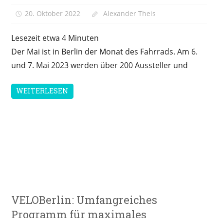
20. Oktober 2022
Alexander Theis
Lesezeit etwa
4
Minuten
Der Mai ist in Berlin der Monat des Fahrrads. Am 6.
und 7. Mai 2023 werden über 200 Aussteller und
WEITERLESEN
Messen &
VELOBerlin: Umfangreiches
Veranstaltungen
Programm für maximales