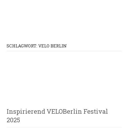
Zum
Inhalt
springen
E-
VeloStrom
Bike-
SCHLAGWORT:
VELO BERLIN
Online-
Magazin
Messen &
Inspirierend VELOBerlin Festival
Veranstaltungen
2025