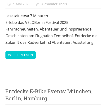
7. Mai 2025
Alexander Theis
Lesezeit etwa
7
Minuten
Erlebe das VELOBerlin Festival 2025:
Fahrradneuheiten, Abenteuer und inspirierende
Geschichten am Flughafen Tempelhof. Entdecke die
Zukunft des Radverkehrs! Abenteuer, Ausstellung
WEITERLESEN
Messen &
Entdecke E-Bike Events: München,
Veranstaltungen
Berlin, Hamburg
Reisen
&