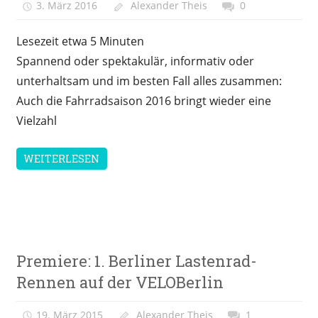
3. März 2016
Alexander Theis
0
Lesezeit etwa
5
Minuten
Spannend oder spektakulär, informativ oder
unterhaltsam und im besten Fall alles zusammen:
Auch die Fahrradsaison 2016 bringt wieder eine
Vielzahl
WEITERLESEN
Meinung
Premiere: 1. Berliner Lastenrad-
&
Kolumne
Rennen auf der VELOBerlin
Messen &
19. März 2015
Alexander Theis
1
Veranstaltungen