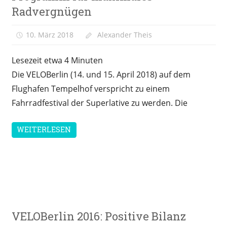
Radvergnügen
10. März 2018
Alexander Theis
Lesezeit etwa
4
Minuten
Die VELOBerlin (14. und 15. April 2018) auf dem
Flughafen Tempelhof verspricht zu einem
Fahrradfestival der Superlative zu werden. Die
WEITERLESEN
Messen &
VELOBerlin 2016: Positive Bilanz
Veranstaltungen