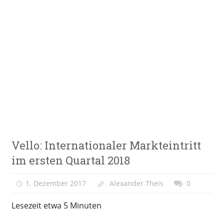
Zum
Inhalt
springen
E-
VeloStrom
Bike-
Online-
Magazin
E-
Vello: Internationaler Markteintritt
Bike
News
im ersten Quartal 2018
1. Dezember 2017
Alexander Theis
0
Lesezeit etwa
5
Minuten