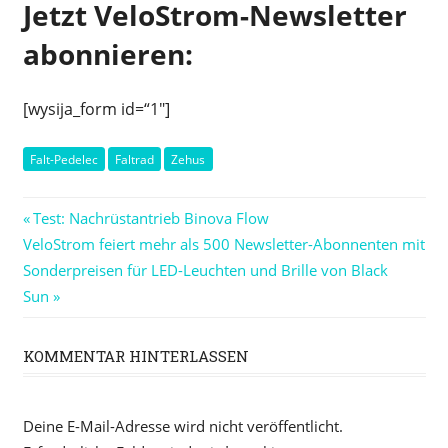
Jetzt VeloStrom-Newsletter
abonnieren:
[wysija_form id=“1″]
Falt-Pedelec
Faltrad
Zehus
Beitragsnavigation
Vorheriger
Test: Nachrüstantrieb Binova Flow
Nächster
Beitrag:
VeloStrom feiert mehr als 500 Newsletter-Abonnenten mit
Beitrag:
Sonderpreisen für LED-Leuchten und Brille von Black
Sun
KOMMENTAR HINTERLASSEN
Deine E-Mail-Adresse wird nicht veröffentlicht.