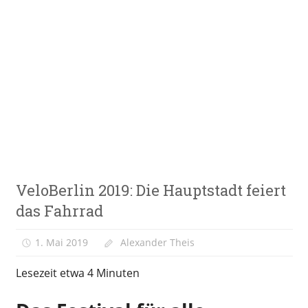
Zum
Inhalt
springen
E-
VeloStrom
Bike-
Online-
Magazin
Messen &
VeloBerlin 2019: Die Hauptstadt feiert
Veranstaltungen
das Fahrrad
1. Mai 2019
Alexander Theis
Lesezeit etwa
4
Minuten