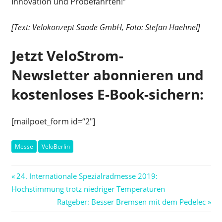
Innovation und Probefahrten!“
[Text: Velokonzept Saade GmbH, Foto: Stefan Haehnel]
Jetzt VeloStrom-
Newsletter abonnieren und
kostenloses E-Book-sichern:
[mailpoet_form id=“2″]
Messe
VeloBerlin
Beitragsnavigation
Vorheriger
24. Internationale Spezialradmesse 2019:
Beitrag:
Hochstimmung trotz niedriger Temperaturen
Nächster
Ratgeber: Besser Bremsen mit dem Pedelec
Beitrag: