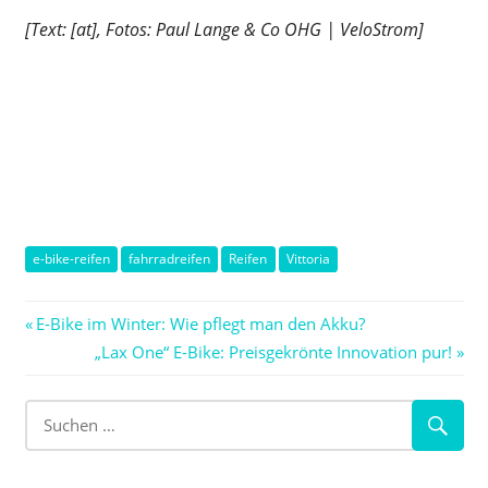
[Text: [at], Fotos: Paul Lange & Co OHG | VeloStrom]
e-bike-reifen
fahrradreifen
Reifen
Vittoria
Beitragsnavigation
Vorheriger
E-Bike im Winter: Wie pflegt man den Akku?
Beitrag:
Nächster
„Lax One“ E-Bike: Preisgekrönte Innovation pur!
Beitrag: