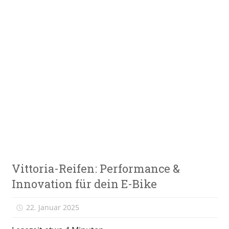
Zum
Inhalt
springen
E-
VeloStrom
Bike-
Online-
Magazin
E-
Vittoria-Reifen: Performance &
Bike
News
Innovation für dein E-Bike
22. Januar 2025
Alexander Theis