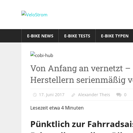
Zum
Inhalt
VeloStrom
springen
E-
Bike-
E-BIKE NEWS
E-BIKE TESTS
E-BIKE TYPEN
Online-
Magazin
E-
Von Anfang an vernetzt – 
Bike
News
Herstellern serienmäßig v
17. Juni 2017
Alexander Theis
0
Lesezeit etwa
4
Minuten
Pünktlich zur Fahrradsa