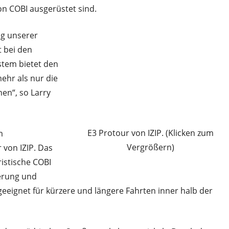
n COBI ausgerüstet sind.
ng unserer
 bei den
stem bietet den
ehr als nur die
en“, so Larry
E3 Protour von IZIP. (Klicken zum
m
Vergrößern)
 von IZIP. Das
istische COBI
derung und
 geeignet für kürzere und längere Fahrten inner halb der