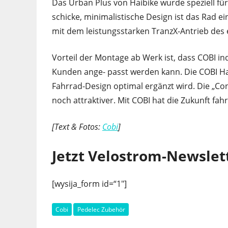
Das Urban Plus von Haibike wurde speziell fü
schicke, minimalistische Design ist das Rad e
mit dem leistungsstarken TranzX-Antrieb des
Vorteil der Montage ab Werk ist, dass COBI ind
Kunden ange- passt werden kann. Die COBI Ha
Fahrrad-Design optimal ergänzt wird. Die „C
noch attraktiver. Mit COBI hat die Zukunft fah
[Text & Fotos:
Cobi
]
Jetzt Velostrom-Newslet
[wysija_form id=“1″]
Cobi
Pedelec Zubehör