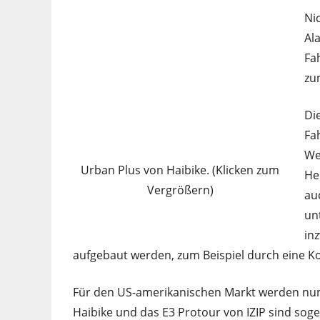
Ni
Al
Fa
zu
Di
Fa
We
Urban Plus von Haibike. (Klicken zum
He
Vergrößern)
au
un
in
aufgebaut werden, zum Beispiel durch eine K
Für den US-amerikanischen Markt werden nun
Haibike und das E3 Protour von IZIP sind so