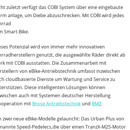
cht zuletzt verfügt das COBI System über eine eingebaute
arm anlage, um Diebe abzuschrecken. Mit COBI wird jedes
hrrad
m Smart-Bike.
eses Potenzial wird von immer mehr innovativen
hrradherstellern genutzt, die ausgewählte Räder direkt ab
rk mit COBI ausstatten. Die Zusammenarbeit mit
rstellern von eBike-Antriebstechnik umfasst inzwischen
ch cloudbasierte Dienste um Wartung und Service zu
terstützen. Diese intelligenten Lösungen können
zwischen auch mit Systemen deutscher Herstellung
ooperation mit
Brose Antriebstechnik
und
BMZ
.
 zwei neue eBike-Modelle gelauncht: Das Urban Plus von
genannte Speed-Pedelecs,die über einen TranzX-M25-Motor