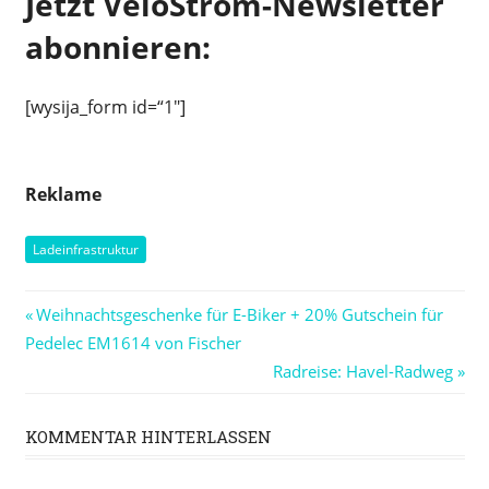
Jetzt VeloStrom-Newsletter
abonnieren:
[wysija_form id=“1″]
Reklame
Ladeinfrastruktur
Beitragsnavigation
Vorheriger
Weihnachtsgeschenke für E-Biker + 20% Gutschein für
Beitrag:
Pedelec EM1614 von Fischer
Nächster
Radreise: Havel-Radweg
Beitrag:
KOMMENTAR HINTERLASSEN