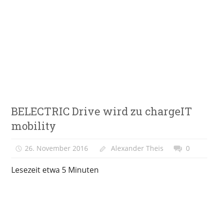
Zum
Inhalt
springen
E-
VeloStrom
Bike-
Online-
Magazin
Infrastruktur
BELECTRIC Drive wird zu chargeIT
Meinung
mobility
&
Kolumne
26. November 2016
Alexander Theis
0
Lesezeit etwa
5
Minuten